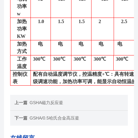
功率
w
加热
1.0
1.5
1.5
2
2.5
功率
KW
加热
电
电
电
电
电
方式
工作
300℃
300℃
300℃
300℃
300℃
温度
控制仪
配有自动温度调节仪，控温精度
+
℃：具有转速
表
级调速功能，加热功率可调，能显示自动恒温的
上一篇
GSHA磁力反应釜
下一篇
GSHA/0.5哈氏合金高压釜
在线留言