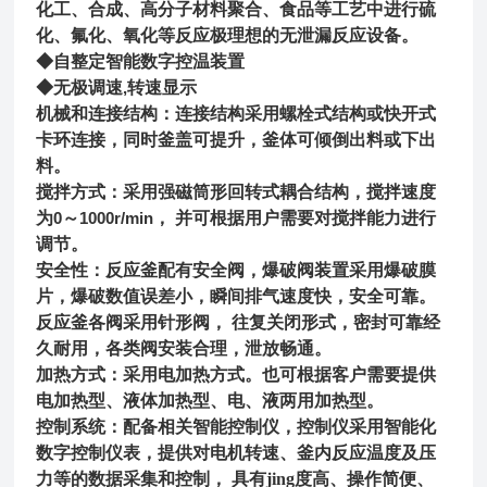
化工、合成、高分子材料聚合、食品等工艺中进行硫
化、氟化、氧化等反应极理想的无泄漏反应设备。
◆自整定智能数字控温装置
◆无极调速
,
转速显示
机械和连接结构：连接结构采用螺栓式结构或快开式
卡环连接，同时釜盖可提升，釜体可倾倒出料或下出
料。
搅拌方式：采用强磁筒形回转式耦合结构，搅拌速度
为
0
～
1000r/min
， 并可根据用户需要对搅拌能力进行
调节。
安全性：反应釜配有安全阀，
爆破
阀
装置
采用爆破膜
片，爆破数值误差小，瞬间排气速度快，安全可靠。
反应釜各阀采用针形阀， 往复关闭形式，密封可靠经
久耐用，各类阀安装合理，泄放畅通
。
加热方式：采用电加热方式。也可根据客户需要提供
电加热型、液体加热型、电、液两用加热型。
控制系统：配备相关智能控制仪，控制仪采用智能化
数字控制仪表，提供对电机转速、釜内反应温度及压
力等的数据采集和控制， 具有jing度高、操作简便、