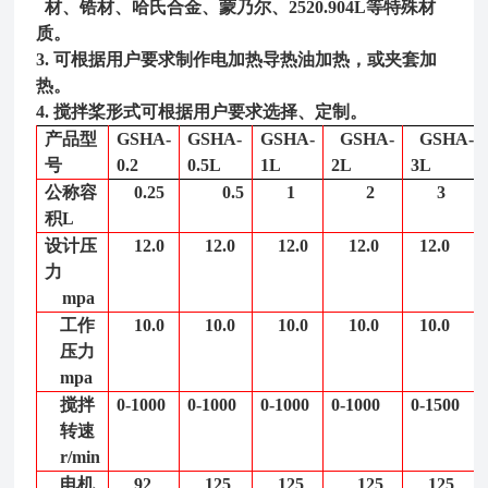
材、锆材、哈氏合金、蒙乃尔、2520.904L等特殊材
质。
3. 可根据用户要求制作电加热导热油加热，或夹套加
热。
4. 搅拌桨形式可根据用户要求选择、定制。
产品型
GSHA-
GSHA-
GSHA-
GSHA-
GSHA-
号
0.2
0.5L
1L
2L
3L
公称容
0.25
0.5
1
2
3
积
L
设计压
12.0
12.0
12.0
12.0
12.0
力
mpa
工作
10.0
10.0
10.0
10.0
10.0
压力
mpa
搅拌
0-1000
0-1000
0-1000
0-1000
0-1500
转速
r/min
电机
92
125
125
125
125