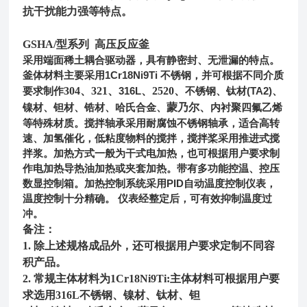
抗干扰能力强等特点。
GSHA/型
系列 高压
反应釜
采用端面稀土耦合驱动器，具有静密封、无泄漏的特点。
1Cr18Ni9Ti
釜体材料主要采用
不锈钢，并可根据不同介质
304、
321
、
316L
、2520、
(TA2)
要求制作
不锈钢、钛材
、
蒙乃尔、
镍材、钽材、锆材、哈氏合金、
内衬聚四氟乙烯
等特殊材质。搅拌轴承采用耐腐蚀不锈钢轴承，适合高转
速、加氢催化，低粘度物料的搅拌，搅拌桨采用推进式搅
拌浆。加热方式一般为干式电加热，也可根据用户要求制
作电加热导热油加热或夹套加热。带有多功能控温、控压
PID
数显控制箱。加热控制系统采用
自动温度控制仪表，
温度控制十分精确。 仪表经整定后，可有效抑制温度过
冲。
备注：
1. 除上述规格成品外，还可根据用户要求定制不同容
积产品。
2. 常规主体材料为1Cr18Ni9Ti:主体材料可根据用户要
求选用316L不锈钢、镍材、钛材、钽