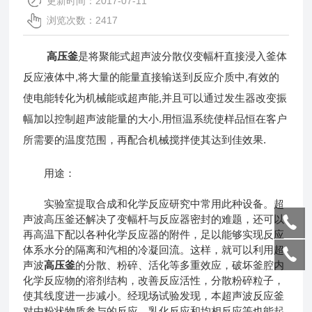
更新时间：2017-07-11
浏览次数：2417
高压釜
是将聚能式超声波分散仪变幅杆直接浸入釜体
反应液体中,将大量的能量直接输送到反应介质中,有效的
使电能转化为机械能或超声能,并且可以通过发生器改变振
幅加以控制超声波能量的大小.用恒温系统使样品恒在客户
所需要的温度范围，再配合机械搅拌使其达到佳效果.
用途：
实验室提取合成和化学反应研究中常用此种设备。超
声波高压釜还解决了变幅杆与反应器密封的难题，还可以
再高温下配以各种化学反应器的附件，足以能够实现反应
体系水分的隔离和汽相的冷凝回流。这样，就可以利用超
声波
高压釜
的分散、粉碎、活化等多重效应，破坏釜腔内
化学反应物的溶剂结构，改善反应活性，分散粉碎粒子，
使其线度进一步减小。经现场试验发现，本超声波反应釜
对由粉状物质参与的反应、乳化反应和均相反应等也能起