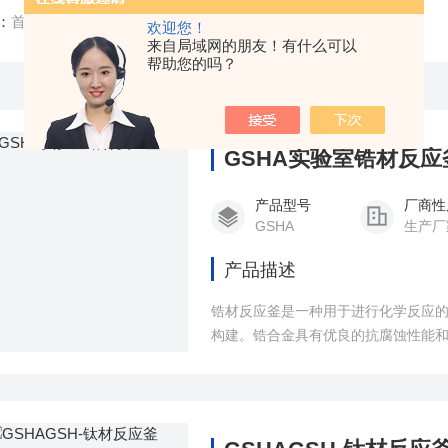
：
首页
/
产品中心
/
有色金属反应釜
/
欢迎您！
来自局域网的朋友！有什么可以
帮助您的吗？
GSHA实验室锆材反应
产品型号
厂商性
GSHA
生产厂
产品描述
锆材反应釜是一种用于进行化学反应
构建。锆合金具有优良的抗腐蚀性能
温条件下进行反应。