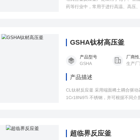
药等行业中，常用于进行高温、高压
要的技术保障。
GSHA钛材高压釜
产品型号
厂商性
GSHA
生产厂
产品描述
CL钛材反应釜 采用端面稀土耦合驱
1Cr18Ni9Ti 不锈钢，并可根据不同
（TA2）、镍材、钽材、锆材、哈氏
耐腐蚀不锈钢轴承，适合高转速、加
热方式一般为干式电加热，也可根据
超临界反应釜