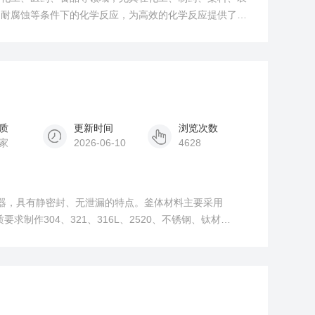
、耐腐蚀等条件下的化学反应，为高效的化学反应提供了重
质
更新时间
浏览次数
家
2026-06-10
4628
动器，具有静密封、无泄漏的特点。釜体材料主要采用
介质要求制作304、321、316L、2520、不锈钢、钛材
合金、蒙乃尔、内衬聚四氟乙烯等特殊材质。搅拌轴承采用
氢催化，低粘度物料的搅拌，搅拌桨采用推进式搅拌浆。加
用户