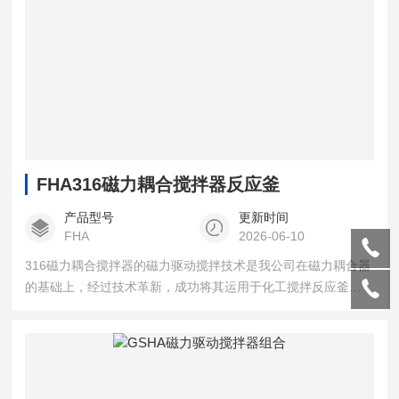
FHA316磁力耦合搅拌器反应釜
产品型号
更新时间
FHA
2026-06-10
316磁力耦合搅拌器的磁力驱动搅拌技术是我公司在磁力耦合器
的基础上，经过技术革新，成功将其运用于化工搅拌反应釜转
轴的驱动上它以静密封代替了动密封，*解决了机械密封和填料
密封难以解决的密封失效和泄漏污染问题。因而能实现高温、
高压、高真空度、高转数下进行的各种易燃、易爆以及有毒介
质的化学反应，特别适于制药、染料、精细化工以及微生物工
程等行业进行试验和生产。 耐腐蚀可选主体材质如下