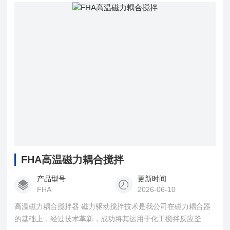
压、高真空度、高转数下进行的各种易燃、易爆以及有毒介质
的化学反应，特别适于制药、染料、精细化工以及微生物工程
等行业进行试验和生产。
FHA高温磁力耦合搅拌
产品型号
更新时间
FHA
2026-06-10
高温磁力耦合搅拌器 磁力驱动搅拌技术是我公司在磁力耦合器
的基础上，经过技术革新，成功将其运用于化工搅拌反应釜转