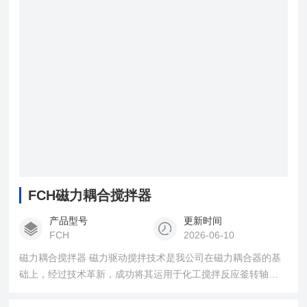
应，特别适于制药、染料、精细化工以及微生物工程等行业进
行试验和生产。 耐腐蚀可选主体材质如下：
FCH磁力耦合搅拌器
产品型号
更新时间
FCH
2026-06-10
磁力耦合搅拌器 磁力驱动搅拌技术是我公司在磁力耦合器的基
础上，经过技术革新，成功将其运用于化工搅拌反应釜转轴的
驱动上它以静密封代替了动密封，*解决了机械密封和填料密封
难以解决的密封失效和泄漏污染问题。因而能实现高温、高