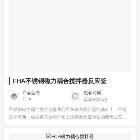
FHA不锈钢磁力耦合搅拌器反应釜
产品型号
更新时间
FHA
2026-06-10
不锈钢磁力耦合搅拌器是我公司在磁力耦合器的基础上，经过
技术革新，成功将其运用于化工搅拌反应釜转轴的驱动上它以
静密封代替了动密封，*解决了机械密封和填料密封难以解决的
密封失效和泄漏污染问题。因而能实现高温、高压、高真空
度、高转数下进行的各种易燃、易爆以及有毒介质的化学反