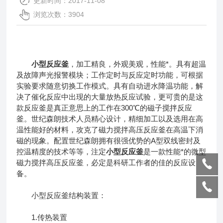
更新时间：2017-11-08
浏览次数：3904
小型反应釜
，加工精良，外观美观，性能*。具有超温
及故障声光报警模块；工作定时与反应定时功能，可根据
实验要求随意切换工作模式。具有自动进水降温功能，解
决了催化反应中出现的大量放热反应试验，更可贵的是这
款反应釜是真正意思上的工作在300℃的磁子搅拌反应
釜。世纪森朗技术人员精心设计，精细加工以及选用在高
温性能好的材料，攻克了磁力搅拌高压反应釜在高温下消
磁的现象。配置世纪森朗拥有很强优势的A型双线密封及
控温精度的技术等等，注定
小型反应釜
是一款性能*的微型
磁力搅拌高压反应釜，必定是科研工作者的佳的反应设
备。
小型反应釜结构装置：
1.传热装置