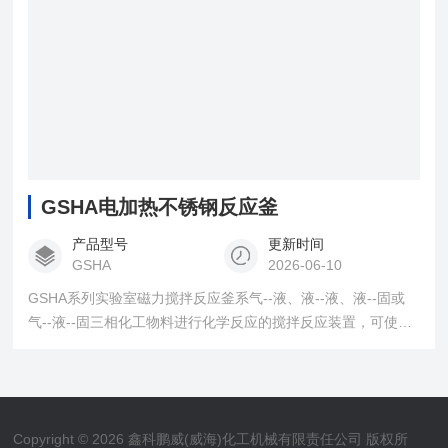
GSHA电加热不锈钢反应釜
产品型号
更新时间
GSHA
2026-06-10
GSHA系列实验室磁力搅拌反应釜系气--液、液--液、液--固或
气--液--固三相化工物料进行化学反应的搅拌反应装置，可使各
种化工物料在较高的压力、真空、温度下充分搅拌，以强化传
质和传热过程。 本装置主要特点采用静密封结构，搅拌器与电
机传动间采用磁力偶合器联接，由于其无接触的传递力矩，以
静密封取代动密封，能*解决搅拌存在的泄漏问题，使整个介质
Copyright © 2026 鑫科鹏威(威海)化工机械有限责任公司 版权所
和搅拌部件*处于密封的状态