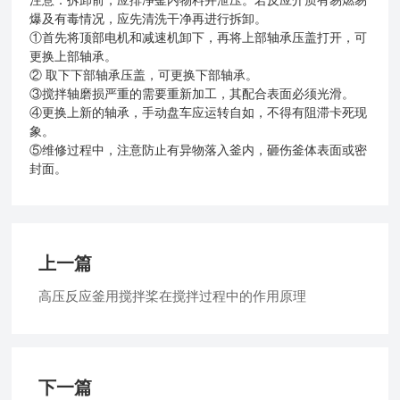
注意：拆卸前，应排净釜内物料并泄压。若反应介质有易燃易
爆及有毒情况，应先清洗干净再进行拆卸。
①首先将顶部电机和减速机卸下，再将上部轴承压盖打开，可
更换上部轴承。
② 取下下部轴承压盖，可更换下部轴承。
③搅拌轴磨损严重的需要重新加工，其配合表面必须光滑。
④更换上新的轴承，手动盘车应运转自如，不得有阻滞卡死现
象。
⑤维修过程中，注意防止有异物落入釜内，砸伤釜体表面或密
封面。
上一篇
高压反应釜用搅拌桨在搅拌过程中的作用原理
下一篇