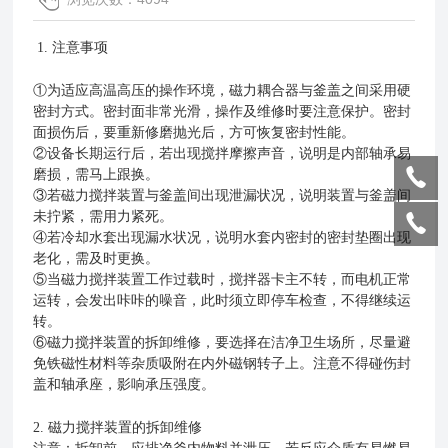
1.
注意事项
①为适应高温高压的操作环境，磁力耦合器与釜盖之间采用硬
密封方式。密封面非常光滑，操作及维修时要注意保护。密封
面损伤后，要重新修磨抛光后，方可恢复密封性能。
②设备长期运行后，若出现搅拌摩擦声音，说明是内部轴承易
磨损，需马上跟换。
③若磁力搅拌装置与釜盖间出现泄漏状况，说明装置与釜盖间
未拧紧，需用力紧死。
④若冷却水套出现漏水状况，说明水套内密封的密封垫圈出现
老化，需及时更换。
⑤当磁力搅拌装置工作过载时，搅拌器卡主不转，而电机正常
运转，会发出咔咔的噪音，此时须立即停车检查，不得继续运
转。
⑥磁力搅拌装置的拆卸维修，要选择在洁净卫生场所，尽量避
免铁磁性材料等杂质吸附在内外磁钢转子上。注意不得碰伤封
盖和轴承座，影响承压强度。
2. 磁力搅拌装置的拆卸维修