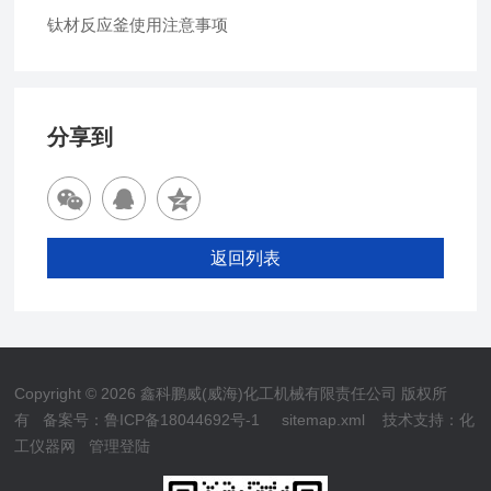
钛材反应釜使用注意事项
分享到
返回列表
Copyright © 2026 鑫科鹏威(威海)化工机械有限责任公司 版权所
有
备案号：鲁ICP备18044692号-1
sitemap.xml
技术支持：
化
工仪器网
管理登陆