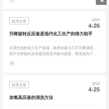
境。钛材或钛合金的高压使用温度不应超过300度，以避
免高温下钛或钛合金的需用应力降低的剧烈。常温釜
中，钛或钛合金材料主要用于耐受含氯化物和次氯酸
盐，氧化性酸（如发烟硝酸）、有机酸、碱的腐蚀。在
2024
技术文章
4-26
高温条件下，主要耐受无机酸中的发烟硝酸、甲醇、醋
酸等大多数的有机酸、*等大多数的氧化物或碱介质。安
升降旋转反应釜是现代化工生产的得力助手
全性要求：必须放在有防护的通风厨里，以减少万一
发...
在现代化的化工生产领域，各种设备与工艺不断涌现，
其中升降旋转反应釜凭借其功能与优势，逐渐成为了化
工生产中的得力助手。本文旨在深入探讨工作原理、应
+
用领域以及对化工生产的重要性。一、工作原理升降旋
转反应釜是一种能够升降和旋转的反应容器。其设计精
巧，结构复杂，主要由反应釜体、升降机构、旋转机构
和控制系统等部分组成。反应釜体通常采用高耐腐蚀性
2024
技术文章
4-25
材料制成，以适应不同化学反应的需求。升降机构使反
应釜能够方便地升降，以适应不同高度的工作平台；而
加氢高压釜的清洗方法
旋转机构则使反应釜能够在水平面内旋转，便于物料
的...