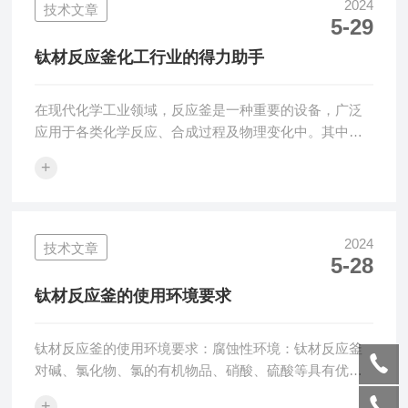
炉的神秘面纱。高温高压釜的核心工作原理在于其能够
2024
技术文章
5-29
创造出高温高压的环境。在高温条件下，反应物分子的
能量得以提升，使得分子间的碰撞频率增加，从而加快
钛材反应釜化工行业的得力助手
反应速率。同时，高压环境可以改变反应物分子间的相
对...
在现代化学工业领域，反应釜是一种重要的设备，广泛
应用于各类化学反应、合成过程及物理变化中。其中，
钛材反应釜以其耐腐蚀、耐高温等性能，在众多材质的
+
反应釜中脱颖而出，成为众多行业的选择。钛材反应釜
是由钛金属或其合金制造而成的反应容器。钛是一种银
白色的过渡金属，具有重量轻、强度高、金属光泽和抗
湿氯腐蚀等特性。这种材料不仅耐腐蚀性能*，能够耐受
2024
技术文章
5-28
酸、碱、盐等多种化学物质的侵蚀，还具有良好的耐高
温和高压性能。这使得它能够在高温、高压等环境下稳
钛材反应釜的使用环境要求
定运行，而不会发生变形或损坏。在化工行业中，应...
钛材反应釜的使用环境要求：腐蚀性环境：钛材反应釜
对碱、氯化物、氯的有机物品、硝酸、硫酸等具有优良
的抗腐蚀能力。因此，它特别适用于腐蚀性较强的环
+