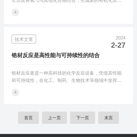
它涉及将氢气与其他化合物结合，生成新的有机化合
物。在这一领域中，氢化反应釜扮演了关键角色。它不
+
仅是一种核心设备，更是一个复杂而精密的系统，涉及
到化学反应、物料传递、热量交换等多个方面。一、基
本结构与工作原理氢化反应釜通常由反应釜体、加热/冷
却系统、搅拌系统、压力控制系统、进料与出料系统等
2024
技术文章
2-27
几大部分组成。其工作原理是在一定的温度和压力下，
通过催化剂的作用，使氢气与原料发生氢化反应，生成
锆材反应是高性能与可持续性的结合
所需的产物。二、在化工生产中的应用在化工生产中
具...
锆材反应釜是一种高科技的化学反应设备，凭借其性能
和可持续性，在化工、制药、生物技术等领域中发挥着
越来越重要的作用。本文将深入探讨优势、应用及未来
+
发展。锆材反应釜的优异性能主要归功于其材料——锆
材。锆是一种高强度、耐腐蚀、高温稳定的金属材料，
能够在环境下保持稳定的化学性质。相比于传统的钢制
反应釜，锆材反应釜具有更长的使用寿命、更高的传热
首页
上一页
下一页
末页
效率以及更低的维护成本。此外，在生产过程中具有更
低的能耗，有助于实现绿色、可持续的化工生产。在各