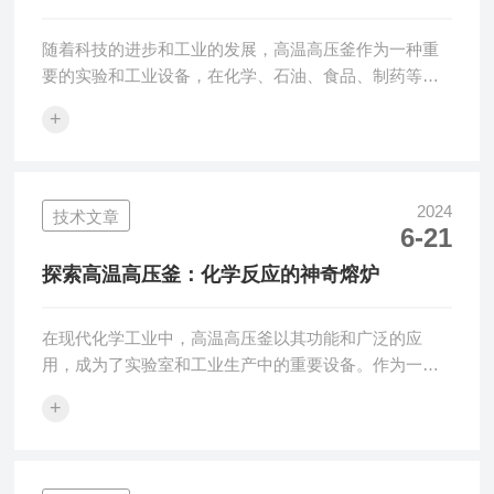
随着科技的进步和工业的发展，高温高压釜作为一种重
要的实验和工业设备，在化学、石油、食品、制药等领
域发挥着日益重要的作用。本文旨在探讨工作原理、应
+
用领域以及其对现代工业发展的贡献。一、工作原理高
温高压釜是一种能够承受高温高压环境的反应容器。它
通过电热棒或电加热管等方式对釜体进行加热，使得釜
内温度逐渐升高。同时，通过压力传感器或压力表等装
2024
技术文章
6-21
置对釜内施加高压，促进反应体系中的化学反应加速进
行。在高温高压条件下，反应物分子之间的相互作用增
探索高温高压釜：化学反应的神奇熔炉
强，反应速率显著提高，从而提高产率和产品质量。
二...
在现代化学工业中，高温高压釜以其功能和广泛的应
用，成为了实验室和工业生产中的重要设备。作为一种
能够创造高温高压环境的反应容器，高温高压釜在推动
+
化学反应、提高反应效率以及实现特殊反应条件等方面
发挥着关键作用。本文将带您一起探索工作原理、结构
特点、应用范围以及安全操作等方面，揭开这个神奇熔