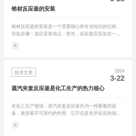
内部锆材衬里则是反应釜的核心部件，由纯锆或锆合金
锆材反应釜的安装
制成，具有较佳的化学稳定性和耐高温性能。设计
上，...
锆材反应釜的安装是一个需要细心和专业知识的过程。
安装步骤：选定安装地点：首先，反应釜应安装在一个
坚固、平整的工作台上。工作台的高度应根据使用的设
+
备和后期维护的需要来确定，确保有足够的空间。同
时，反应釜应选择在通风良好的区域，并保持足够的工
作空间，以便设备的维护和操作。准备安装工具和材
料：在安装前，应准备好所需的工具和材料，例如吊装
2024
技术文章
3-22
设备、固定支架、管道、阀门等连接件，以及电气设备
和电缆等。吊装安装：使用吊装设备将反应釜吊装到固
蒸汽夹套反应釜是化工生产的热力核心
定支架上，并确保反应釜水平放置。在此过程中，应特
别注...
在化工生产领域，蒸汽夹套反应釜作为一种重要的设
备，发挥着不可替代的作用。它不仅是化学反应的场
所，更是实现热能传递与控制的关键装置。本文将从构
+
造原理、应用领域以及其在现代化工生产中的重要地位
等方面，对其进行详细的探讨。一、构造与原理蒸汽夹