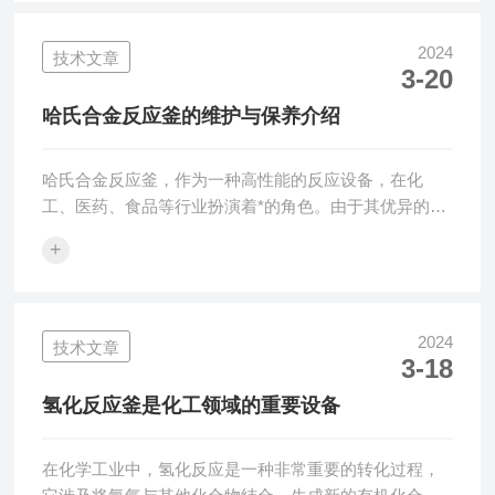
套反应釜主要由釜体、夹套、搅拌装置、传热装置等部
分组成。釜体通常采用高强度的金属材料制成，以承受
2024
技术文章
3-20
内部化学反应产生的压力和温度波动。夹套则紧贴釜体
外部，形成一个密闭的空间，用于通入蒸汽或其他热
哈氏合金反应釜的维护与保养介绍
媒，从而实现对釜内物料的加热或冷却。工作原理在于
利用夹...
哈氏合金反应釜，作为一种高性能的反应设备，在化
工、医药、食品等行业扮演着*的角色。由于其优异的耐
腐蚀性和高温强度，哈氏合金反应釜被广泛应用于各种
+
恶劣环境和使用场景。然而，即便拥有如此*的性能，反
应釜的日常维护和保养仍然非常重要。一、日常维护的
重要性日常维护是确保反应釜性能稳定、延长使用寿命
的基础。通过定期检查、清洁和紧固松动部件等措施，
2024
技术文章
3-18
可以发现并解决潜在的问题，防止小故障演变成大故
障，从而影响生产效率和产品质量。此外，日常维护还
氢化反应釜是化工领域的重要设备
可以帮助管理人员了解设备的运行状态，为预防性维
护...
在化学工业中，氢化反应是一种非常重要的转化过程，