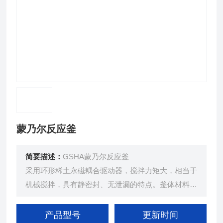
蒙乃尔反应釜
简要描述：
GSHA蒙乃尔反应釜
采用环形稀土永磁耦合驱动器，搅拌力矩大，相当于
机械搅拌，具有静密封、无泄漏的特点。釜体材料主
要采用1Cr18Ni9Ti 不锈钢，并可根据不同介质要求
制作316L不锈钢、钛材（TA2）、镍材、钽材、锆
产品型号
更新时间