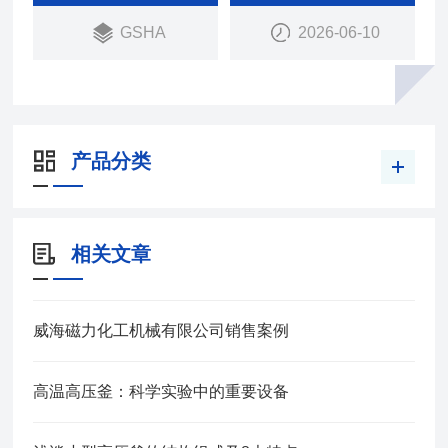
材、哈氏合金、内衬聚四氟乙烯等特殊材质。搅拌轴
GSHA
2026-06-10
承采用自润滑耐磨轴套，适合于各种介质的搅拌。加
热方式一般为干式电加热，也可根据用户要求制作电
加热导热油加热或夹套加热。带有多功能控温
产品分类
相关文章
威海磁力化工机械有限公司销售案例
高温高压釜：科学实验中的重要设备