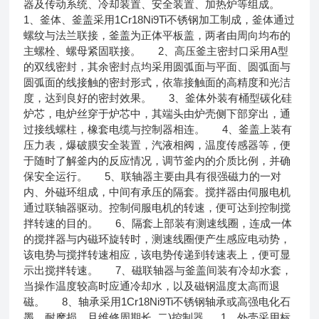
器及传动系统、冷却装置、安全装置、加热炉等组成。
1、釜体、釜盖采用1Cr18Ni9Ti不锈钢加工制成，釜体通过
螺纹与法兰联接，釜盖为正体平板盖，两者由周向均布的
主螺栓、螺母紧固联接。 2、高压釜主密封口采用A型
的双线密封，其余密封点均采用圆弧面与平面、圆弧面与
圆弧面的线接触的密封形式，依靠接触面的高精度和光洁
度，达到良好的密封效果。 3、釜体外装有桶型碳化硅
炉芯，电炉丝穿于炉芯中，其端头由炉壳侧下部穿出，通
过接线螺柱，橡套电缆与控制器相连。 4、釜盖上装有
压力表，爆破膜安全装置，汽液相阀，温度传感器等，便
于随时了解釜内的反应情况，调节釜内的介质比例，并确
保安全运行。 5、联轴器主要由具有很强磁力的一对
内、外磁环组成，中间有承压的隔套。搅拌器由伺服电机
通过联轴器驱动。控制伺服电机的转速，便可达到控制搅
拌转速的目的。 6、隔套上部装有测速线圈，连成一体
的搅拌器与内磁环旋转时，测速线圈便产生感应电动势，
该电势与搅拌转速相应，该电势传递到转速表上，便可显
示出搅拌转速。 7、磁联轴器与釜盖间装有冷却水套，
当操作温度较高时应通冷却水，以及磁钢温度太高而退
磁。 8、轴承采用1Cr18Ni9Ti不锈钢轴承或高强电化石
墨，耐摩损，且维修周期长 二)控制器 1、外壳采用标