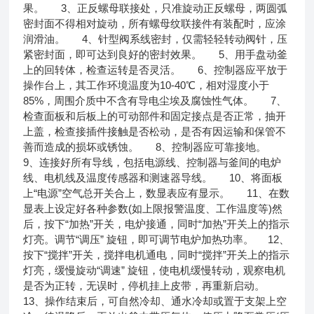
果。 3、正反螺母联接处，只准旋动正反螺母，两圆弧
密封面不得相对旋动，所有螺母纹联接件有装配时，应涂
润滑油。 4、针型阀系线密封，仅需轻轻转动阀针，压
紧密封面，即可达到良好的密封效果。 5、用手盘动釜
上的回转体，检查运转是否灵活。 6、控制器应平放于
操作台上，其工作环境温度为10-40℃，相对湿度小于
85%，周围介质中不含有导电尘埃及腐蚀性气体。 7、
检查面板和后板上的可动部件和固定接点是否正常，抽开
上盖，检查接插件接触是否松动，是否有因运输和保管不
善而造成的损坏或锈蚀。 8、控制器应可靠接地。
9、连接好所有导线，包括电源线、控制器与釜间的电炉
线、电机线及温度传感器和测速器导线。 10、将面板
上“电源”空气总开关合上，数显表应有显示。 11、在数
显表上设定好各种参数(如上限报警温度、工作温度等)然
后，按下“加热”开关，电炉接通，同时“加热”开关上的指示
灯亮。调节“调压” 旋钮，即可调节电炉加热功率。 12、
按下“搅拌”开关，搅拌电机通电，同时“搅拌”开关上的指示
灯亮，缓慢旋动“调速” 旋钮，使电机缓慢转动，观察电机
是否为正转，无误时，停机挂上皮带，再重新启动。
13、操作结束后，可自然冷却、通水冷却或置于支架上空