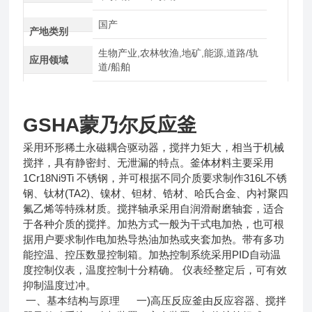
国产
产地类别
生物产业,农林牧渔,地矿,能源,道路/轨
应用领域
道/船舶
GSHA蒙乃尔反应釜
采用环形稀土永磁耦合驱动器，搅拌力矩大，相当于机械
搅拌，具有静密封、无泄漏的特点。釜体材料主要采用
1Cr18Ni9Ti 不锈钢，并可根据不同介质要求制作316L不锈
钢、钛材(TA2)、镍材、钽材、锆材、哈氏合金、内衬聚四
氟乙烯等特殊材质。搅拌轴承采用自润滑耐磨轴套，适合
于各种介质的搅拌。加热方式一般为干式电加热，也可根
据用户要求制作电加热导热油加热或夹套加热。带有多功
能控温、控压数显控制箱。加热控制系统采用PID自动温
度控制仪表，温度控制十分精确。 仪表经整定后，可有效
抑制温度过冲。
一、基本结构与原理 一)高压反应釜由反应容器、搅拌