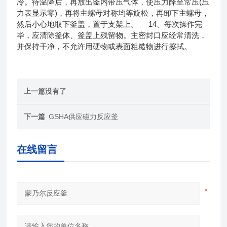
冷。待温降后，再放出釜内带压气体，使压力降至常压(压
力表显示零)，再将主螺母对称均等旋松，再卸下主螺母，
然后小心地取下釜盖，置于支架上。 14、每次操作完
毕，应清除釜体、釜盖上残留物。主密封口应经常清洗，
并保持干净，不允许用硬物或表面粗糙物进行擦拭。
上一篇没有了
下一篇
GSHA供应磁力反应釜
在线留言