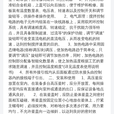
准铝合金机箱，上盖可以向后抽出，便于维护和检修。面
板装有温度数显表、电压表、转速表以及控制开关和调节
旋钮等，供操作者操作使用。 2、电气原理：搅拌控制
电路的电子元件均组装在一块线路板上，采用双闭环控制
系统，具有调速精度高、转速稳定、抗干扰能力强等特
点，并且具备限制超速、过流等*的保护功能，调节“调速”
旋钮即可改变直流电机的直流电压，从而改变电机的转
速，达到控制搅拌速度的目的。 3、加热电路中采用固
态继电器(俗称调压块)调压，使加热电路趋于简单化，只
要调节“调压” 旋钮即可调节加热功率，同时，加热电路的
控制部分配备智能化数显表，使之加热温度根据工艺的要
求随意调速，并且控制温度精度*(详见温度表使用说明
书) 4、所有外接引线均从后面板通过防水接头由控制
器内的接线端子引出。 二、安装和使用 1、高压釜应
放置在室内。在装备多台高压釜时，应分开放置。每间操
作室均应有直接通向室外或通道的出口，应保证设备地点
通风良好。 2、在装釜盖时，应防止釜体釜盖之间密封
面相互磕碰。将釜盖按固定位置小心地放在釜体上，拧紧
主螺母时，必须按对角、对称地分多次逐步拧紧。用力要
均匀，不允许釜盖向一边倾斜，以达到良好的密封效