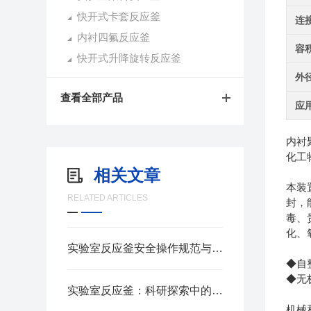
快开式卡套反应釜
连
内衬四氟反应釜
容
快开式升降旋转反应釜
外
查看全部产品
应
内衬
化工
相关文章
本装
RELATED ARTICLES
封，
毒、
化、
实验室反应釜安全操作规范与要点
◆自
◆无
实验室反应釜：科研探索中的高效工具
机械