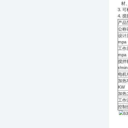
材、
3.
4.
产品
公称
设计
mpa
工作
mpa
搅拌
r/min
电机
加热
KW
加热
工作
控制