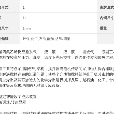
接形式
1
密封形
积
1L
内锅尺
径尺寸
1mm
重量
用领域
环保,化工,石油,能源,纺织/印染
聚四氟乙烯反应釜系气——液、液——液、液——固或气——液固三
物料在较高的压力、真空、温度下充分搅拌，以强化传质和传热过程
置主要特点采用静密封结构，搅拌器与电机传动间采用磁力偶合器联
能解决搅拌存在的汇漏问题，使整个介质和搅拌部件处于极其密封的
贵重介质及其它渗透力的化学介质进行搅拌反应，是石油、化工、合
氧化等反应极理想的无泄漏反应设备。
整定智能数字控温装置
极调速,转速显示
和连接结构：连接结构采用螺栓式结构或快开式卡环连接，同时釜盖