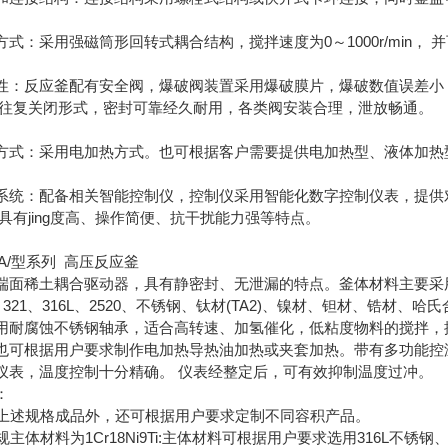
方式：采用强磁筒形回转式耦合结构，搅拌速度为0～1000r/min，
性：反应釜配有安全阀，爆破阀装置采用爆破膜片，爆破数值误差小
 往复关闭形式，密封可靠经久耐用，各类阀安装合理，泄放畅通。
方式：采用电加热方式。也可根据客户需要提供电加热型、液体加热
系统：配备相关智能控制仪，控制仪采用智能化数字控制仪表，提供
 具有jing度高、操作简便、抗干扰能力强等特点。
HA/型系列 高压反应釜
端面稀土耦合驱动器，具有静密封、无泄漏的特点。釜体材料主要采用1C
4、321、316L、2520、不锈钢、钛材(TA2)、镍材、钽材、锆
用耐腐蚀不锈钢轴承，适合高转速、加氢催化，低粘度物料的搅拌，
也可根据用户要求制作电加热导热油加热或夹套加热。带有多功能控温
仪表，温度控制十分精确。 仪表经整定后，可有效抑制温度过冲。
：
 除上述规格成品外，还可根据用户要求定制不同容积产品。
常规主体材料为1Cr18Ni9Ti:主体材料可根据用户要求选用316L不锈