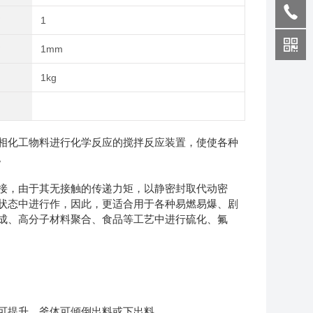
式
1
寸
1mm
1kg
相化工物料进行化学反应的搅拌反应装置，使使各种
。
接，由于其无接触的传递力矩，以静密封取代动密
状态中进行作，因此，更适合用于各种易燃易爆、剧
成、高分子材料聚合、食品等工艺中进行硫化、氟
可提升，釜体可倾倒出料或下出料。