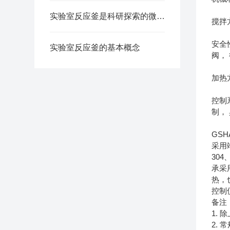
实验室反应釜是科研探索的微型工厂
搅拌
安全
实验室反应釜的基本概念
阀，
加热
控制
制，
GS
采用
30
承采
热，
控制
备注
1.
2. 