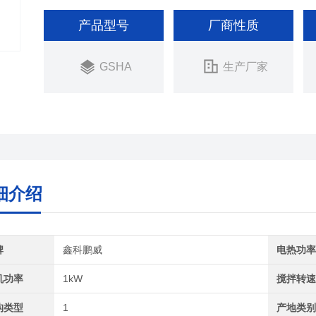
产品型号
厂商性质
GSHA
生产厂家
细介绍
牌
鑫科鹏威
电热功
机功率
1kW
搅拌转
构类型
1
产地类