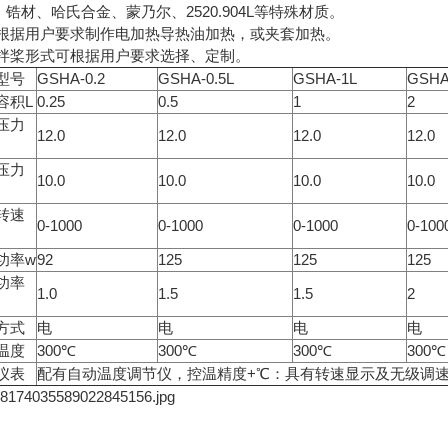
锆材、哈氏合金、蒙乃尔、2520.904L等特殊材质。
 可根据用户要求制作电加热导热油加热，或夹套加热。
 搅拌桨形式可根据用户要求选择、定制。
型号
GSHA-0.2
GSHA-0.5L
GSHA-1L
GSHA
容积L
0.25
0.5
1
2
压力
12.0
12.0
12.0
12.0
压力
10.0
10.0
10.0
10.0
转速
0-1000
0-1000
0-1000
0-100
功率w
92
125
125
125
功率
1.0
1.5
1.5
2
方式
电
电
电
电
温度
300℃
300℃
300℃
300℃
仪表
配有自动温度调节仪，控温精度+℃：具有转速显示及无级调