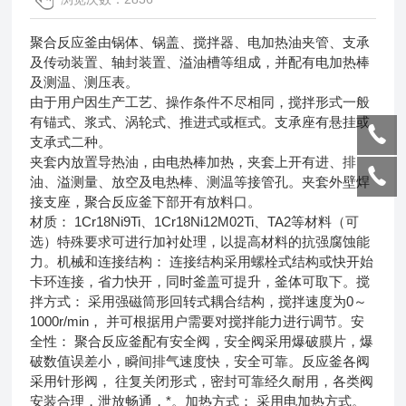
聚合反应釜由锅体、锅盖、搅拌器、电加热油夹管、支承
及传动装置、轴封装置、溢油槽等组成，并配有电加热棒
及测温、测压表。
由于用户因生产工艺、操作条件不尽相同，搅拌形式一般
有锚式、浆式、涡轮式、推进式或框式。支承座有悬挂或
支承式二种。
夹套内放置导热油，由电热棒加热，夹套上开有进、排
油、溢测量、放空及电热棒、测温等接管孔。夹套外壁焊
接支座，聚合反应釜下部开有放料口。
材质： 1Cr18Ni9Ti、1Cr18Ni12M02Ti、TA2等材料（可
选）特殊要求可进行加衬处理，以提高材料的抗强腐蚀能
力。机械和连接结构： 连接结构采用螺栓式结构或快开始
卡环连接，省力快开，同时釜盖可提升，釜体可取下。搅
拌方式： 采用强磁筒形回转式耦合结构，搅拌速度为0～
1000r/min， 并可根据用户需要对搅拌能力进行调节。安
全性： 聚合反应釜配有安全阀，安全阀采用爆破膜片，爆
破数值误差小，瞬间排气速度快，安全可靠。反应釜各阀
采用针形阀， 往复关闭形式，密封可靠经久耐用，各类阀
安装合理，泄放畅通，*。加热方式： 采用电加热方式。