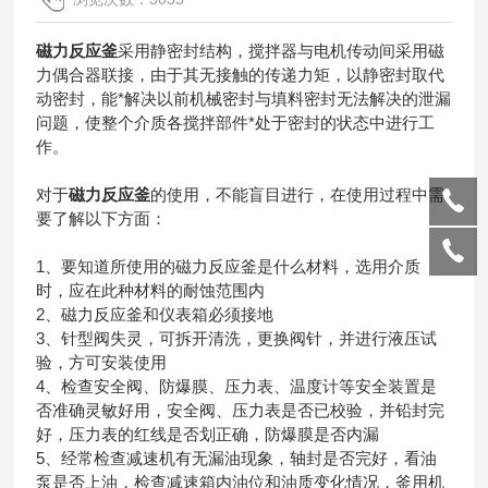
磁力反应釜
采用静密封结构，搅拌器与电机传动间采用磁
力偶合器联接，由于其无接触的传递力矩，以静密封取代
动密封，能*解决以前机械密封与填料密封无法解决的泄漏
问题，使整个介质各搅拌部件*处于密封的状态中进行工
作。
对于
磁力反应釜
的使用，不能盲目进行，在使用过程中需
要了解以下方面：
1、要知道所使用的磁力反应釜是什么材料，选用介质
时，应在此种材料的耐蚀范围内
2、磁力反应釜和仪表箱必须接地
3、针型阀失灵，可拆开清洗，更换阀针，并进行液压试
验，方可安装使用
4、检查安全阀、防爆膜、压力表、温度计等安全装置是
否准确灵敏好用，安全阀、压力表是否已校验，并铅封完
好，压力表的红线是否划正确，防爆膜是否内漏
5、经常检查减速机有无漏油现象，轴封是否完好，看油
泵是否上油，检查减速箱内油位和油质变化情况，釜用机