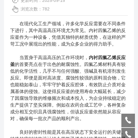
更新时间：2025-09-15
浏览次数：782
在现代化工生产领域，许多化学反应需要在不同条件
下进行，其中高温高压环境尤为常见。内衬四氟乙烯的反
应釜作为一种设备，凭借其独特的材质优势，在这样的严
苛工况中展现出的性能，成为众多企业的得力助手。
当置身于高温高压的工作环境时，
内衬四氟乙烯反应
釜
的首要亮点在于出色的耐腐蚀性。四氟乙烯材料具有较
低的化学活性，几乎不与任何强酸、强碱及有机溶剂发生
反应。即便是面对高浓度、腐蚀性较强的原料混合物，它
也能稳如泰山，牢牢守护着反应腔体，有效防止介质对金
属基体的侵蚀。这使得反应釜的使用寿命大幅延长，减少
了因腐蚀导致的维修频次和成本投入，为企业持续稳定的
生产提供了坚实保障。例如在农药合成工艺中，各种复杂
成分相互交织且具强腐蚀性，但该反应釜依然能从容应
对，确保每一批次产品的顺利产出。
良好的密封性能是其在高压状态下安全运行的关键。