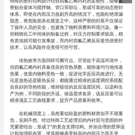
特殊的密封结构设计结合四氟乙烯内衬的柔韧性，能够紧
密贴合釜体与搅拌轴、管口等部位，形成可靠的动态密封
体系。即使在内部压力急剧升高的情况下，也能杜绝泄漏
隐患，将危险扼杀在摇篮之中。这种严密的封装不仅保证
了操作人员的安全，也避免了物料浪费和环境污染。像一
些精细化工中间体的制备过程，对压力控制要求较高，稍
有差池就可能引发事故，而内衬四氟乙烯反应釜凭借密封
技术，让高风险作业变得可控可管。
传热效率方面同样可圈可点。尽管处于高温环境中，
但四氟乙烯内衬具备优良的导热系数，能快速均匀地传递
热量，使釜内物料受热一致，促进化学反应高效进行。无
论是放热还是吸热反应，都能通过精准的温度调控系统配
合良好的导热性能，维持较佳的反应温度区间。以染料生
产为例，不同阶段的升温、保温需求各异，该反应釜可以
精准满足工艺曲线要求，提升产品质量和收率。
在机械强度上，虽然看似轻盈的塑料材质似乎不堪重
负，实则不然。经过特殊工艺处理后的内衬层与坚固的外
壳紧密结合，形成了*的复合支撑结构。外加合理的壁厚设
计和加强筋布置，使其能够承受较高的内部压力而不变