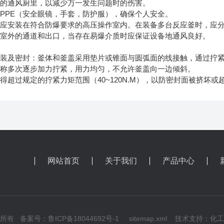
护的通风厨里，以减少万一发生问题时的伤害。
PPE（安全眼镜，手套，防护服），确保个人安全。
釜应安装在符合防爆要求的高压操作室内。在装备多台反应釜时，应
向室外的通道和出口，当存在易爆介质时应保证设备地通风良好。
安装及密封：釜体和釜盖采用垫片或锥面与圆弧面的线接触，通过拧
对称多次逐步加力拧紧，用力均匀，不允许釜盖向一边倾斜。
得超过规定的拧紧力矩范围（40~120N.M），以防密封面被挤坏或
网站首页
关于我们
产品中心
版权所有
备案号：鲁ICP备18044692号-1
sitemap.xml
技术支持：
化