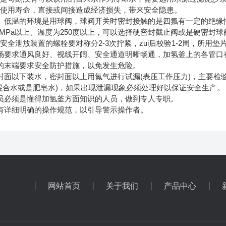
的使用寿命，直接或间接造成经济损失，带来安全隐患。
低温的环境是用球阀，球阀开关时密封接触的是四氟有一定的绝缘
.0MPa以上、温度为250度以上，可以选择硬密封截止阀或是硬密封球
泄放装置的螺栓要对称分2-3次拧紧，zui后校验1-2周，所用
要求通风良好、视线开阔、安全通道明晰畅通，加氢釜上的各管口
末端要求安全防护措施，以免发生危险。
面以下装水，密封面以上用氮气进行试漏(表压工作压力)，主要检
混合水或是肥皂水)，如果出现泄漏现象必须处理好以保证安全生产。
必须是懂得加氢釜方面知识的人员，做到专人专职。
详细明确的操作规范，以引导警示操作者。
网站首页
关于我们
产品中心