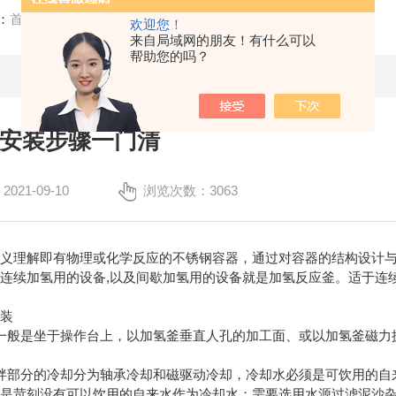
：
首页
/
技术文章
/ 加氢釜的安装步骤一门清
欢迎您！
来自局域网的朋友！有什么可以
帮助您的吗？
安装步骤一门清
21-09-10
浏览次数：3063
理解即有物理或化学反应的不锈钢容器，通过对容器的结构设计与
连续加氢用的设备,以及间歇加氢用的设备就是加氢反应釜。适于连
装
般是坐于操作台上，以加氢釜垂直人孔的加工面、或以加氢釜磁力
。
部分的冷却分为轴承冷却和磁驱动冷却，冷却水必须是可饮用的自
甚是苛刻没有可以饮用的自来水作为冷却水；需要选用水源过滤泥沙