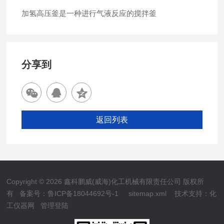
加氢高压釜是一种进行气液反应的搅拌釜
分享到
返回列表
Copyright © 2026 鑫科鹏威(威海)化工机械有限责任公司 版权所
有
备案号：鲁ICP备18044692号-1
sitemap.xml
技术支持：
化
工仪器网
管理登陆