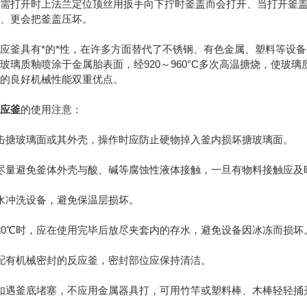
后需打开时上法兰定位顶丝用扳手向下拧时釜盖而会打开、当打开釜
封、更会把釜盖压坏。
釜具有*的*性，在许多方面替代了不锈钢、有色金属、塑料等设备
玻璃质釉喷涂于金属胎表面，经920～960°C多次高温搪烧，使玻
属的良好机械性能双重优点。
反应釜
的使用注意：
搪玻璃面或其外壳，操作时应防止硬物掉入釜内损坏搪玻璃面。
量避免釜体外壳与酸、碱等腐蚀性液体接触，一旦有物料接触应及
冲洗设备，避免保温层损坏。
0℃时，应在使用完毕后放尽夹套内的存水，避免设备因冰冻而损坏
有机械密封的反应釜，密封部位应保持清洁。
遇釜底堵塞，不应用金属器具打，可用竹竿或塑料棒、木棒轻轻捅