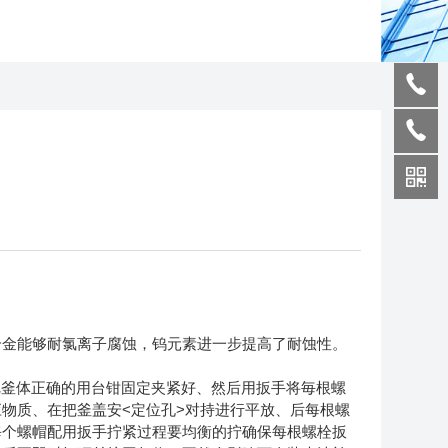
金能够耐氯离子腐蚀，钨元素进一步提高了耐蚀性。
要把釜体正确的用台钳固定夹紧好、然后用扳手将毎根螺
物质、在把釜盖安<定位孔>对持进行平放、后每根螺
每个螺帽配用扳手拧紧过程要均衡的拧确保每根螺栓扳