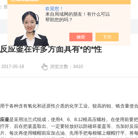
：
首页
/
技术文章
/ 哈氏合金反应釜在许多方面具有*的*性
欢迎您！
来自局域网的朋友！有什么可以
帮助您的吗？
反应釜在许多方面具有*的*性
17-05-18
浏览次数：3410
于各种含有氧化和还原性介质的化学工业。较高的钼、铬含量使合
反应釜
是采用法兰式组成，使用4、6、8.12根高压螺栓。在使用前
拧开、后在把釜盖取出、一定要轻放好以防碰坏釜盖等、当加好反应
垫片、每次再使用螺帽前应加点油、先用手把每根螺上螺帽拧平、将