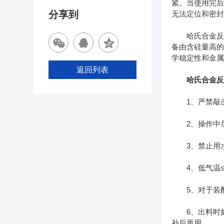
紧。当使用完
分享到
无法定位和密
哈氏合金反应
备由含硅量高的
学稳定性和金
返回列表
哈氏合金
1、严禁敲击
2、操作中尽
3、禁止用水
4、低气温≤
5、对于装配
6、出料时如
补后再用。