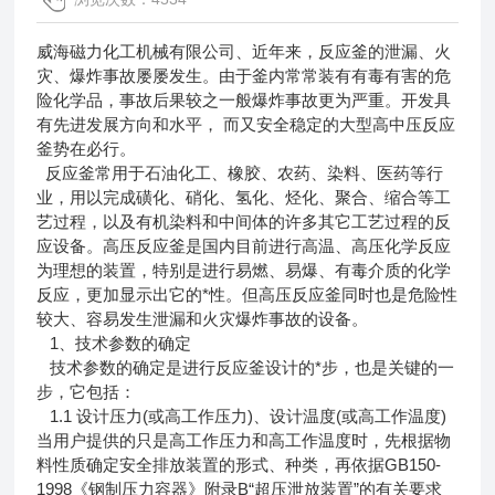
威海磁力化工机械有限公司、近年来，反应釜的泄漏、火
灾、爆炸事故屡屡发生。由于釜内常常装有有毒有害的危
险化学品，事故后果较之一般爆炸事故更为严重。开发具
有先进发展方向和水平， 而又安全稳定的大型高中压反应
釜势在必行。
反应釜常用于石油化工、橡胶、农药、染料、医药等行
业，用以完成磺化、硝化、氢化、烃化、聚合、缩合等工
艺过程，以及有机染料和中间体的许多其它工艺过程的反
应设备。高压反应釜是国内目前进行高温、高压化学反应
为理想的装置，特别是进行易燃、易爆、有毒介质的化学
反应，更加显示出它的*性。但高压反应釜同时也是危险性
较大、容易发生泄漏和火灾爆炸事故的设备。
1、技术参数的确定
技术参数的确定是进行反应釜设计的*步，也是关键的一
步，它包括：
1.1 设计压力(或高工作压力)、设计温度(或高工作温度)
当用户提供的只是高工作压力和高工作温度时，先根据物
料性质确定安全排放装置的形式、种类，再依据GB150-
1998《钢制压力容器》附录B“超压泄放装置”的有关要求