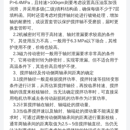
P>6.4MPa，且转速>100rpm则要考虑设置高压油泵加强
润滑，并采用多级(二级)填料结构函，确保每级不少于7层
填料函。同时还需考虑对搅拌轴封处进行镀铬处理，增加
轴的耐磨性，或设置套管以保护搅拌轴不受磨损，届时更
换套管即可。
2.2机械密封可用于高转速、轴封泄漏要求较底的条件
下。其使用压力不高，一般用于6.3 MPa以下场合，其维
护使用不便，价格也较高。
2.3磁力传动密封一般用于轴封泄漏要求非常高的条件
下。它将动密封转为静密封，实现零泄漏。但不适合用于
高温条件下，其造价高且维护不便。
3、搅拌轴径及传动侧两轴承间距离的确定
3.1搅拌轴径一般是根据搅拌功率、搅拌转速等扭转变形
条件进行计算，从而估算搅拌轴径，再按临界转速、搅拌
轴的强度来校核轴径。当无法确定搅拌功率时，可直接采
用电机功率减去各传动副损耗的功率作为计算功率。
3.2计算搅拌轴在轴封、轴端处的摆动量。
3.3当临界搅拌速以及轴封、轴端处的摆动量不能满足要
求时，可通过调整传动侧两轴承间的距离进行重新校核，
通常两轴承间的距离取值为2.5～5倍搅拌轴直径。当仍无