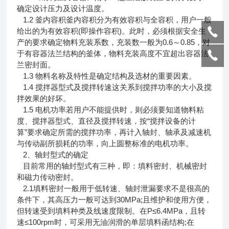
确定设计压力及设计温度。
1.2 釜内容积釜内容积分为有效容积与全容积，用户一般
给出的为有效容积(即操作容积)。此时，必须根据安全生
产的要求确定物料充装系数，充装数一般为0.6～0.85，对
于有容器法兰结构的釜体，物料充装高度不宜超出容器法
兰密封面。
1.3 物料名称及特性是确定结构及选材的重要因素。
1.4 搅拌器型式及搅拌转速这关系到搅拌功率的大小及搅
拌效果的好坏。
1.5 电机功率若用户不能提供时，则必须要知道物料粘
度、搅拌器型式、直径及搅拌转速，按“搅拌设备的计
算”要求确定所需的搅拌功率，再计入轴封、轴承及减速机
与传动副所损耗的功率，向上圆整标准的电机功率。
2、轴封型式的确定
目前常用的轴封型式有三种，即：填料密封、机械密封
和磁力传动密封。
2.1填料密封一般用于低转速、轴封泄漏要求不是很高的
条件下，其高压力一般可达到30MPa;且维护和使用方便，
但转速受到填料种类及线速度限制。在P≤6.4MPa，且转
速≤100rpm时，可采用无油润滑的单层填料函结构;在