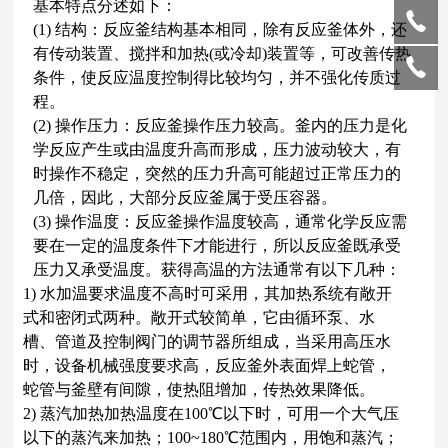
基本特点分述如下：
(1)
结构：反应釜结构基本相同，除有反应釜体外，还
有传动装置、搅拌和加热(或冷却)装置等，可改善传热
条件，使反应温度控制得比较均匀，并不强化传质过
程。
(2)
操作压力：反应釜操作压力较高。釜内的压力是化
学反应产生或由温度升高而形成，压力波动较大，有
时操作不稳定，突然的压力升高可能超过正常压力的
几倍，因此，大部分反应釜属于受压容器。
(3)
操作温度：反应釜操作温度较高，通常化学反应需
要在一定的温度条件下才能进行，所以反应釜既承受
压力又承受温度。获得高温的方法通常有以下几种：
1)
水加温要求温度不高时可采用，其加热系统有敞开
式和密闭式两种。敞开式较简单，它由循环泵、水
槽、管道及控制阀门的调节器所组成，当采用高压水
时，设备机械强度要求高，反应釜外表面焊上蛇管，
蛇管与釜壁有间隙，使热阻增加，传热效果降低。
2)
蒸汽加热加热温度在100℃以下时，可用一个大气压
以下的蒸汽来加热；100~180℃范围内，用饱和蒸汽；