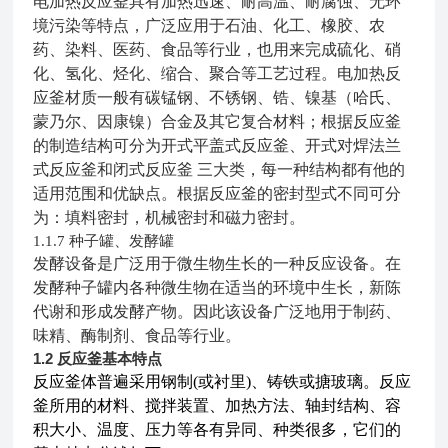
电加热反应釜具有加热迅速、耐高温、耐腐蚀、无环
境污染等特点，广泛应用于石油、化工、橡胶、农
药、染料、医药、食品等行业，也用来完成硫化、硝
化、氢化、烃化、缩合、聚合等工艺过程。电加热反
应釜材质一般有碳锰钢、不锈钢、锆、镍基（哈氏、
蒙乃尔、因康镍）合金及其它复合材料；根据反应釜
的制造结构可分为开式平盖式反应釜、开式对焊法兰
式反应釜和闭式反应釜 三大类，每一种结构都有他的
适用范围和优缺点。根据反应釜的密封型式不同可分
为：填料密封，机械密封和磁力密封。
种子罐、发酵罐
1.1.7
发酵设备是广泛用于微生物生长的一种反应设备。在
发酵种子罐内各种微生物在适当的环境中生长，新陈
代谢和形成发酵产物。因此该设备广泛地用于制药、
味精、酶制剂、食品等行业。
1.2
反应釜基本特点
反应釜体普遍采用钢制(或衬里)、铸铁或搪玻璃。反应
釜所用的材料、搅拌装置、加热方法、轴封结构、容
积大小、温度、压力等各有异同、种类很多，它们的