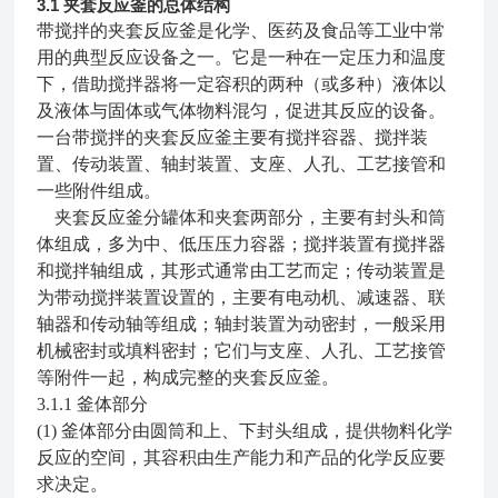
3.1
夹套反应釜的总体结构
带
搅拌的夹套反应釜是化学、医药及食品等工业中常
用的典型反应设备之一。它是一种在一定压力和温度
下，借助搅拌器将一定容积的两种（或多种）液体以
及液体与固体或气体物料混匀，促进其反应的设备
。
一台带搅拌的夹套反应釜主要有搅拌容器、搅拌装
置、传动装置、轴封装置、支座、人孔、工艺接管和
一些附件组成。
夹套反应釜
分罐体和夹套两部分，主要有封头和筒
体组成，多为中、低压压力容器；搅拌装置有搅拌器
和搅拌轴组成，其形式通常由工艺而定；传动装置是
为带动搅拌装置设置的，主要有电动机、减速器、联
轴器和传动轴等组成；轴封装置为动密封，一般采用
机械密封或填料密封；它们与支座、人孔、工艺接管
等附件一起，构成完整的夹套反应釜。
3.1.1
釜体部分
(1)
釜体部分由圆筒和上、下封头组成，提供物料化学
反应的空间，其容积由生产能力和产品的化学反应要
求决定。