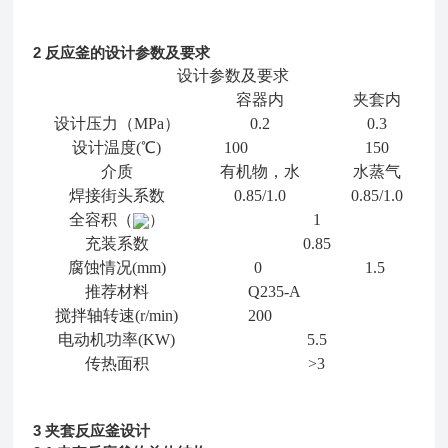
2
反应釜的设计参数及要求
设计参数及要求
容器内
夹套内
设计压力（MPa）
0.2
0.3
设计温度
(℃)
100
150
介质
有机物，水
水蒸气
焊接街头系数
0.85/1.0
0.85/1.0
全容积（
）
1
充装系数
0.85
腐蚀情况(mm)
0
1.5
推荐材料
Q235-A
搅拌轴转速(r/min)
200
电动机功率(KW)
5.5
传热面积
>3
3
夹套反应釜设计