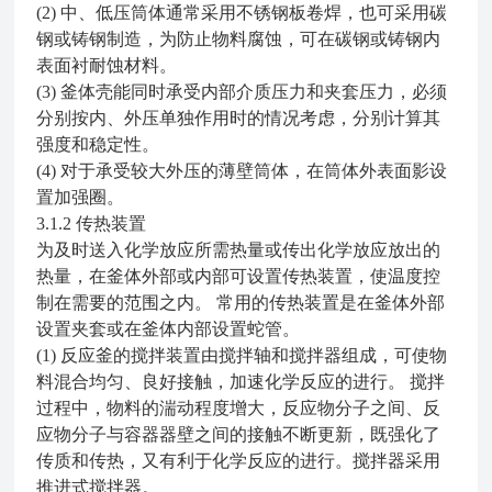
(2)
中、低压筒体通常采用不锈钢板卷焊，也可采用碳
钢或铸钢制造，为防止物料腐蚀，可在碳钢或铸钢内
表面衬耐蚀材料。
(3)
釜体壳能同时承受内部介质压力和夹套压力，必须
分别按内、外压单独作用时的情况考虑，分别计算其
强度和稳定性。
(4)
对于承受较大外压的薄壁筒体，在筒体外表面影设
置加强圈。
3.1.2
传热装置
为及时送入化学放应所需热量或传出化学放应放出的
热量，在釜体外部或内部可设置传热装置，使温度控
制在需要的范围之内。 常用的传热装置是在釜体外部
设置夹套或在釜体内部设置蛇管。
(1)
反应釜的搅拌装置
由搅拌轴和搅拌器组成，可使物
料混合均匀、良好接触，加速化学反应的进行。 搅拌
过程中，物料的湍动程度增大，反应物分子之间、反
应物分子与容器器壁之间的接触不断更新，既强化了
传质和传热，又有利于化学反应的进行。
搅拌器采用
推进式搅拌器。