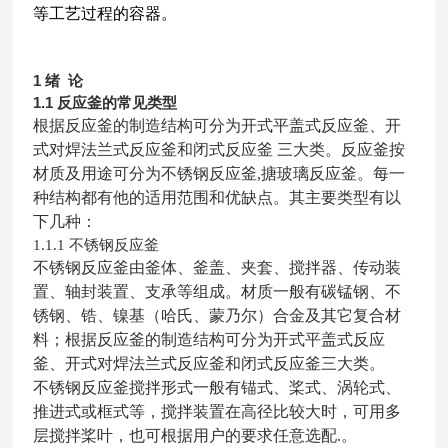
等工艺过程的容器。
1
绪 论
1.1
反应釜的常见类型
根据反应釜的制造结构可分为开式平盖式反应釜、开
式对焊法兰式反应釜和闭式反应釜
三大类。反应釜按
材质及用途
可分为不锈钢反应釜
,
搪玻璃反应釜。
每一
种结构都有他的适用范围和优缺点
。其主要类型有以
下几种：
不锈钢反应釜
1.1.1
不锈钢反应釜由釜体、釜盖、夹套、搅拌器、传动装
置、轴封装置、支承等组成。材质一般有碳锰钢、不
锈钢、锆、镍基（哈氏、蒙乃尔）合金及其它复合材
料；根据反应釜的制造结构可分为开式平盖式反应
釜、开式对焊法兰式反应釜和闭式反应釜三大类
。
不锈钢反应釜搅拌形式一般有锚式、桨式、涡轮式、
推进式或框式等，搅拌装置在高径比较大时，可用多
层搅拌桨叶，也可根据用户的要求任意选配.
。