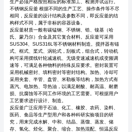
生产必须严格按照相应的标准加工、检测并试运行。
不锈钢反应釜 根据不同的生产工艺、操作条件等不尽
相同，反应釜的设计结构及参数不同，即反应釜的结
构样式不同，属于非标的容器设备。
反应釜材质一般有碳锰钢、不锈钢、锆、镍基（哈
氏、蒙乃尔）合金及其它复合材料。反应釜可采用
SUS304、SUS316L等不锈钢材料制造。搅拌器有锚
式、框式、桨式、涡轮式，刮板式，组合式，转动机
构可采用摆线针轮减速机、无级变速减速机或变频调
速等，可满足各种物料的特殊反应要求。密封装置可
采用机械密封、填料密封等密封结构。加热、冷却可
采用夹套、半管、盘管、米勒板等结构，加热方式有
蒸汽、电加热、导热油，以满足耐酸、耐高温、耐磨
损、抗腐蚀等不同工作环境的工艺需要。可根据用户
工艺要求进行设计、制造。
反应釜
广泛应用于石油、化工、橡胶、农药、染料、
医药、食品等生产型用户和各种科研实验项目的研
究，用来完成水解、中和、结晶、蒸馏、蒸发、储
存、氢化、烃化、聚合、缩合、加热混配、恒温反应