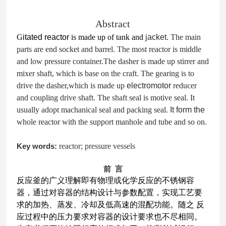
Abstract
G
itated reactor
is made up of tank and
jacket
. The main
parts are end socket and barrel. The most reactor is middle
and low pressure container.The dasher is made up stirrer and
mixer shaft, which is base on the craft. The gearing is to
drive the dasher,which is made up
electromotor
reducer
and coupling drive shaft. The shaft seal is motive seal. It
usually adopt machanical seal and packing seal.
It form the
whole reactor with the support manhole and tube and so on.
Key words:
reactor
;
pressure
vessels
前 言
反应釜的广义理解即有物理或化学反应的不锈钢容
器，通过对容器的结构设计与参数配置，实现工艺要
求的加热、蒸发、冷却及低高速的混配功能。随之 反
应过程中的压力要求对容器的设计要求也不尽相同。