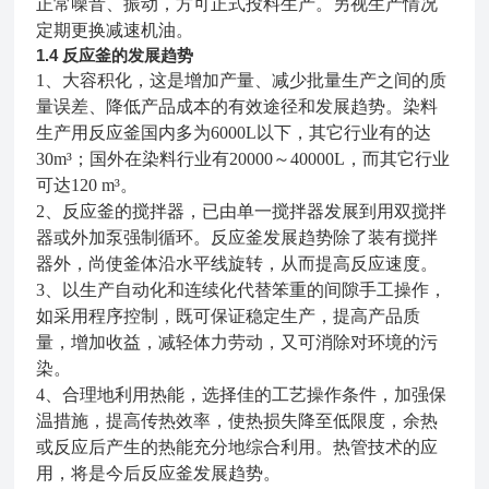
正常噪音、振动，方可正式投料生产。另视生产情况
定期更换减速机油。
1.4
反应釜的发展趋势
1、大容积化，这是增加产量、减少批量生产之间的质
量误差、降低产品成本的有效途径和发展趋势。染料
生产用反应釜国内多为6000L以下，其它行业有的达
30m³；国外在染料行业有20000～40000L，而其它行业
可达120 m³。
2、反应釜的搅拌器，已由单一搅拌器发展到用双搅拌
器或外加泵强制循环。反应釜发展趋势除了装有搅拌
器外，尚使釜体沿水平线旋转，从而提高反应速度。
3、以生产自动化和连续化代替笨重的间隙手工操作，
如采用程序控制，既可保证稳定生产，提高产品质
量，增加收益，减轻体力劳动，又可消除对环境的污
染。
4、合理地利用热能，选择佳的工艺操作条件，加强保
温措施，提高传热效率，使热损失降至低限度，余热
或反应后产生的热能充分地综合利用。热管技术的应
用，将是今后反应釜发展趋势。