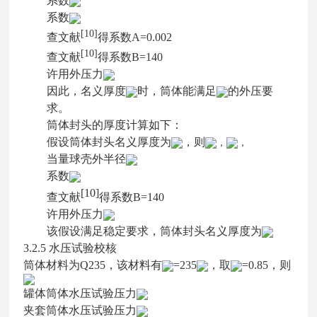
系数
系数
[10]
查文献
得系数A=0.002
[10]
查文献
得系数B=140
许用外压力
因此，名义厚度
时，筒体能满足
的外压要
求。
筒体封头的厚度计算如下：
假设筒体封头名义厚度为
，则
，
，
当量球壳外半径
系数
[10]
查文献
得系数B=140
许用外压力
该假设满足稳定要求，筒体封头名义厚度为
3.2.5
水压试验校核
筒体材料为Q235，该材料
有
=235
，取
=0.85，则
罐体筒体水压试验压力
夹套筒体水压试验压力