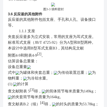
图3-3 填料密封
3.6
反应釜的其他附件
反应釜的其他附件包括支座、手孔和人孔、设备接口
等。
1.1.1
支座
夹套反应釜多为立式安装，常用的支座为耳式支座。
标准耳式支座（JB/T 4725-92）分为A型和B型两种。
本设计中选用B型耳式支座B3，其结构见文献
[2]
附图4-9和附表4-9
。
估算设备总重量：
设备总重量
式中
为罐体和夹套总重；
为传动装置总重；
为
物料重；
为冷却水重。
(1)
的计算
[3]
查文献附表 5
得，
的筒体筒节每米质量为149kg；
的夹套筒节每米质量为164kg。
[4]
查文献表B.2（续）
得，
的封头的质量为53.78kg；