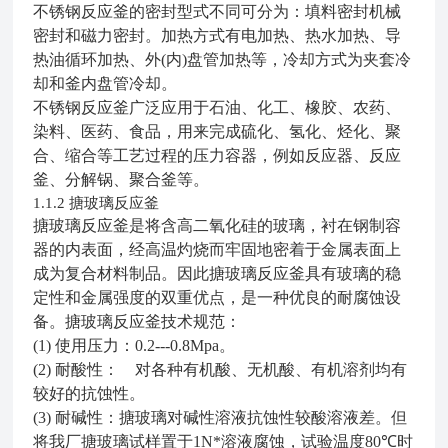
不锈钢反应釜的密封型式不同可分为：填料密封机械
密封和磁力密封。加热方式有电加热、热水加热、导
热油循环加热、外(内)盘管加热等，冷却方式为夹套冷
却和釜内盘管冷却
。
不锈钢反应釜广泛应用于石油、化工、橡胶、农药、
染料、医药、食品，用来完成硫化、氢化、烃化、聚
合、缩合等工艺过程的压力容器，例如反应器、反应
釜、分解锅、聚合釜等。
搪玻璃反应釜
1.1.2
搪玻璃反应釜
是将含高二氧化硅的玻璃，衬在钢制容
器的内表面，经高温灼烧而牢固地密着于金属表面上
成为复合材料制品。因此
搪玻璃反应釜
具有玻璃的稳
定性和金属强度的双重优点，是一种优良的耐腐蚀设
备。
搪玻璃反应釜
技术规范：
(1)
使用压力：0.2---0.8Mpa
。
(2)
耐酸性： 对各种有机酸、无机酸、有机溶剂均有
较好的抗蚀性。
(3)
耐碱性：搪玻璃对碱性溶液抗蚀性较酸溶液差。但
将我厂搪玻璃试样置于1N*溶液腐蚀，试验温度80
℃
时