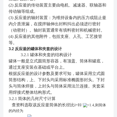
(2)
反应釜的传动装置主要由电机、减速器、联轴器和
传动轴等组成。
(3)
反应釜的轴封装置：为维持设备内的压力或阻止釜
内介质泄漏，在搅拌轴伸出封料抖出必须进行密封
（动密封）。轴封装置通常有填料密封和机械密封。
(4)
反应釜的其他附件，包括支座、人孔、工艺接管
等。
3.2
反应釜的罐体和夹套的设计
3.2.1
罐体和夹套的结构设计
罐体一般是立式圆筒形容器，有顶盖、筒体和罐底，
通过支座安装在基础或平台上。
根据反应釜的设计参数及要求可知，罐体采用立式圆
筒形结构，上、下封头均采用标准椭圆形封头。下封
头与筒体焊接，上封头与筒体采用法兰连接。夹套采
用焊接式整体结构形式。
3.2.1
筒体的几何尺寸计算
查资料选取该反应釜筒体的长径比i=H/
=1.4,则筒体
的内径为