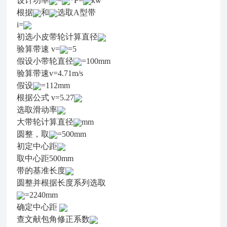
设计功率
=
*P=
kw
根据
和
选取A型带
i=
初选小皮带轮计算直径
验算带速 v=
=5
假设小带轮直径
=100mm
验算带速v=4.71m/s
假设
=112mm
根据公式 v=5.27
选取滑动率
大带轮计算直径
mm
圆整，取
=500mm
初定中心距
取中心距500mm
带的基准长度
圆整并根据长度系列选取
=2240mm
确定中心距
查文献包角修正系数