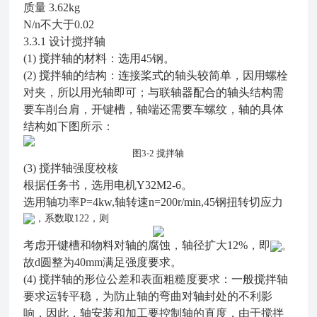
质量 3.62kg
N/n不大于0.02
3.3.1
设计搅拌轴
(1)
搅拌轴的材料：选用45钢。
(2)
搅拌轴的结构：连接桨式的轴头较简单，因用螺栓
对夹，所以用光轴即可；与联轴器配合的轴头结构需
要车削台肩，开键槽，轴端还需要车螺纹，轴的具体
结构如下图所示：
图3-2 搅拌轴
(3)
搅拌轴强度校核
根据任务书，选用电机Y32M2-6。
选用轴功率P=4kw,轴转速n=200r/min,45钢扭转切应力
，系数取122，则
考虑开键槽和物料对轴的腐蚀，轴径扩大12%，即
。
故d圆整为40mm满足强度要求。
(4)
搅拌轴的形位公差和表面粗糙度要求：一般搅拌轴
要求运转平稳，为防止轴的弯曲对轴封处的不利影
响，因此，轴安装和加工要控制轴的直度，由于搅拌