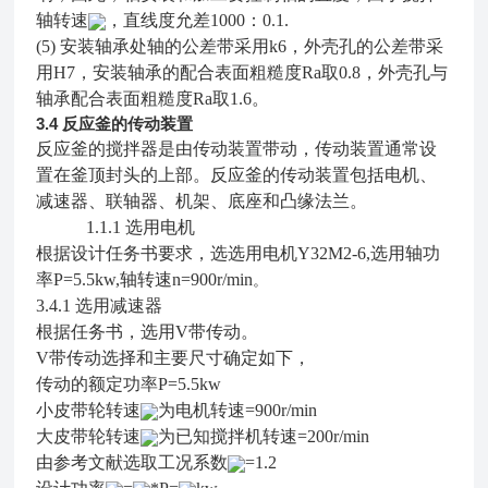
轴转速
，直线度允差1000：0.1.
(5)
安装轴承处轴的公差带采用k6，外壳孔的公差带采
用H7，安装轴承的配合表面粗糙度Ra取0.8，外壳孔与
轴承配合表面粗糙度Ra取1.6。
3.4
反应釜的传动装置
反应釜的搅拌器是由传动装置带动，传动装置通常设
置在釜顶封头的上部。反应釜的传动装置包括电机、
减速器、联轴器、机架、底座和凸缘法兰。
1.1.1
选用电机
根据设计任务书要求，选选用电机Y32M2-6,选用轴功
率P=5.5kw,轴转速n=900r/min
。
3.4.1
选用减速器
根据任务书，选用V带传动。
V带传动选择和主要尺寸确定如下，
传动的额定功率P=5.5kw
小皮带轮转速
为电机转速=900r/min
大皮带轮转速
为已知搅拌机转速=200r/min
由参考文献选取工况系数
=1.2