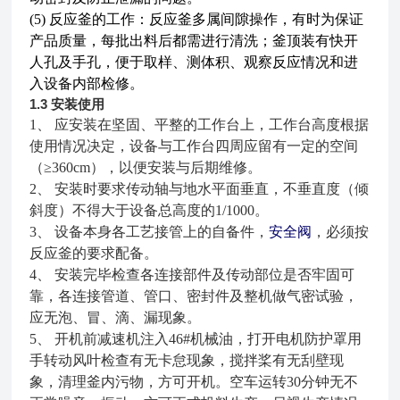
(5)
反应釜的工作：反应釜多属间隙操作，有时为保证
产品质量，每批出料后都需进行清洗；釜顶装有快开
人孔及手孔，便于取样、测体积、观察反应情况和进
入设备内部检修。
1.3
安装使用
1、 应安装在坚固、平整的工作台上，工作台高度根据
使用情况决定，设备与工作台四周应留有一定的空间
（≥360cm），以便安装与后期维修。
2、 安装时要求传动轴与地水平面垂直，不垂直度（倾
斜度）不得大于设备总高度的1/1000。
3、 设备本身各工艺接管上的自备件，
安全阀
，必须按
反应釜的要求配备
。
4、 安装完毕检查各连接部件及传动部位是否牢固可
靠，各连接管道、管口、密封件及整机做气密试验，
应无泡、冒、滴、漏现象。
5、 开机前减速机注入46#机械油，打开电机防护罩用
手转动风叶检查有无卡怠现象，搅拌桨有无刮壁现
象，清理釜内污物，方可开机。空车运转30分钟无不