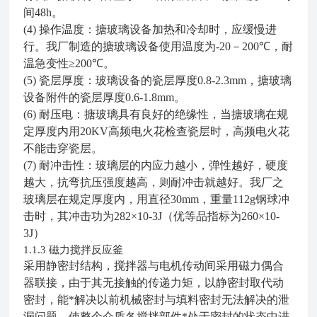
间48h
。
(4)
操作温度：搪玻璃设备加热和冷却时，应缓慢进
行。我厂制造的搪玻璃设备使用温度为-20－200
℃
，耐
温急变性≥200
℃
。
(5)
瓷层厚度：玻璃设备的瓷层厚度0.8-2.3mm，搪玻璃
设备附件的瓷层厚度0.6-1.8mm。
(6)
耐压电：搪玻璃具有良好的绝缘性，当搪玻璃在规
定厚度内用20KV高频电火花检查瓷层时，高频电火花
不能击穿瓷层。
(7)
耐冲击性：玻璃层的内应力越小，弹性越好，硬度
越大，抗弯抗压强度越高，则耐冲击就越好。我厂之
玻璃层在规定厚度内，用直径30mm，重量112g钢球冲
击时，其冲击功为282×10-3J（优等品指标为260×10-
3J）
磁力搅拌反应釜
1.1.3
采用静密封结构，搅拌器与电机传动间采用磁力偶合
器联接，由于其无接触的传递力矩，以静密封取代动
密封，能*解决以前机械密封与填料密封无法解决的泄
漏问题，使整个介质各搅拌部件*处于密封的状态中进