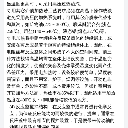
当温度更高时，可采用高压过热蒸汽。
3)
用其它介质加热若工艺要求必须在高温下操作或欲
避免采用高压的加热系统时，可用其它介质来代替水
和蒸汽，如矿物油(275～300℃)、联苯醚混合剂(沸点
258℃)、熔盐(140～540℃)、液态铅(熔点327℃)等。
4)
电加热将电阻丝缠绕在反应釜筒体的绝缘层上，或
安装在离反应釜若干距离的特设绝缘体上，因此，在
电阻丝与反应釜体之间形成了不大的空间间隙。前三
种方法获得高温均需在釜体上增设夹套，由于温度变
化的幅度大，使釜的夹套及壳体承受温度变化而产生
温差压力。采用电加热时，设备较轻便简单，温度较
易调节，而且不用泵、炉子、烟囱等设施，开动也非
常简单，危险性不高，成本费用较低，但操作费用较
其它加热方法高，热效率在85%以下，因此适用于加热
温度在400℃以下和电能价格较低的地方。
(4)
反应釜搅拌结构：在反应釜中通常要进行化学反
应，为保证反应能均匀而较快的进行，提率，通常在
反应釜中装有相应的搅拌装置，于是便带来传动轴的
动密封及防止泄漏的问题。