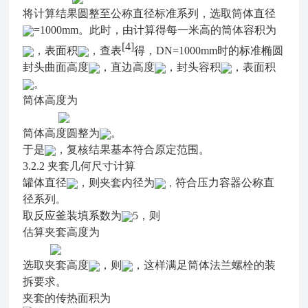
将计算结果圆整至公称直径标准系列，选取筒体直径
=1000mm。此时，由计算得每一米高的筒体容积为
[4]
，表面积
，查表
得，DN=1000mm时的标准椭圆
封头曲面高度
，直边高度
，封头容积
，表面积
。
筒体高度为
筒体高度圆整为
。
于是
，复核结果基本符合原定范围。
3.2.2
夹套几何尺寸计算
罐体直径
，则夹套内径为
符合压力容器公称直
，
径系列
。
取反应釜装填系数为
5，则
估算夹套高度为
选取夹套高度
，则
，这样满足筒体法兰螺栓的装
拆要求。
夹套的传热面积为