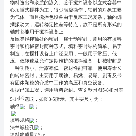
物料逸出和杂质的渗入。鉴于搅拌设备以立式容器中
心顶插式搅拌为主，很少满釜操作，轴封的对象主要
为气体；而且搅拌色设备由于反应工况复杂，轴的偏
摆振动大，运转稳定性差等特点，故不是所有形式的
轴封都能用于搅拌设备上。
反应釜搅拌轴处的密封，属于动密封，常用的有填料
密封和机械密封两种形式。填料密封结构简单、易于
制造，在搅拌设备上广泛应用，一般用于常压、低
压、低转速及允许定期维护的搅拌设备；机械密封是
一种功耗小、泄露率低，密封性能可靠，使用寿命长
的转轴密封，主要用于腐蚀、易燃、易爆、剧毒及带
有固体颗粒的介质中工作的高压和真空设备。
根据已知工况，选用填料密封。查文献附图5-8和附表
[2]
5-14
选取，如图3-5所示。其主要尺寸为：
轴径
；
；
填料规格
；
法兰螺栓孔
；
填料箱质量7.5kg。