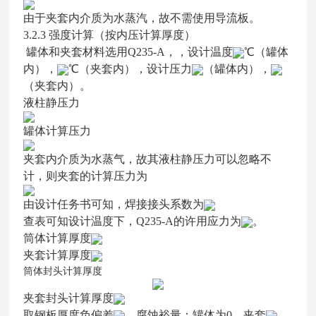
由于夹套内介质为水蒸汽，故不需使用导流板。
3.2.3
强度计算（按内压计算厚度）
罐体和夹套材料选用Q235-A，，设计温度
℃（罐体
内），
℃（夹套内），设计压力
（罐体内），
（夹套内）。
液柱静压力
罐体计算压力
夹套内介质为水蒸气，故其液柱静压力可以忽略不
计，则夹套的计算压力为
由设计任务书可知，焊接接头系数为
查表可知设计温度下，Q235-A的许用应力为
。
筒体计算厚度
夹套计算厚度
筒体封头计算厚度
夹套封头计算厚度
取钢板厚度负偏差
，腐蚀裕量：罐体为0，夹套
，