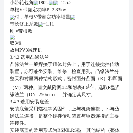
小带轮包角
180°-
=155.2°
单根V带额定功率P=2.83kw
时，单根V带额定功率增量
带长修正系数
=1.11
则 v带根数
取3根
故用PV3减速机
3.4.2
选用凸缘法兰
凸缘法兰一般焊接于罐体封头上，用于连接搅拌传动
装置，亦可兼坐安装、维修、检查用孔。凸缘法兰分
整天和衬里两种结构形式，密封面分凸面（R）和凹面
[2]
（M）两种。查文献附图4-4和附表4-6
，选取R型凸
缘法兰（DN=250mm），并确定其尺寸。
3.4.3
选用安装底盖
安装底盖采用螺柱等紧固件，上与机架连接，下与凸
缘法兰连接，是整个搅拌传动装置与容器连接的主要
连接件。
安装底盖的常用形式为RS和LRS型，其他结构（整体