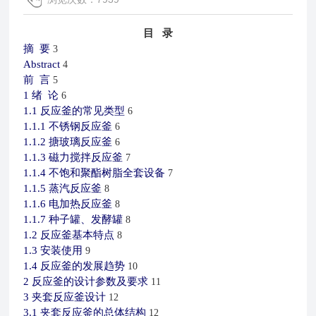
目 录
摘
要
3
Abstract
4
前
言
5
1
绪
论
6
1.1
反应釜的常见类型
6
1.1.1
不锈钢反应釜
6
1.1.2
搪玻璃反应釜
6
1.1.3
磁力搅拌反应釜
7
1.1.4
不饱和聚酯树脂全套设备
7
1.1.5
蒸汽反应釜
8
1.1.6
电加热反应釜
8
1.1.7
种子罐、发酵罐
8
1.2
反应釜基本特点
8
1.3
安装使用
9
1.4
反应釜的发展趋势
10
2
反应釜的设计参数及要求
11
3
夹套反应釜设计
12
3.1
夹套反应釜的总体结构
12