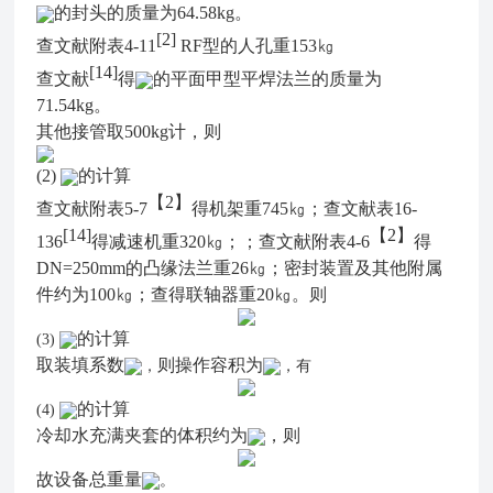
的封头的质量为64.58kg。
[2]
查文献附表4-11
RF型的人孔重153㎏
[14]
查文献
得
的平面甲型平焊法兰的质量为
71.54kg。
其他接管取500kg计，则
(2)
的计算
【2】
查文献附表5-7
得机架重745㎏；查文献表16-
[14]
【2】
136
得减速机重320㎏；；查文献附表4-6
得
DN=250mm的凸缘法兰重26㎏；密封装置及其他附属
件约为100㎏；查得联轴器重20㎏。则
的计算
(3)
取装填系数
则操作容积为
，
，有
的计算
(4)
冷却水充满夹套的体积约为
，则
故设备总重量
。