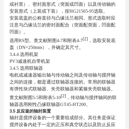
或衬里）、密封面形式（突面或凹面）以及传动轴的
安装形式（上装或下装），按HG21565-95选取。
安装底盖的公称直径与凸缘法兰相同。形式选取时应
注意与凸缘法兰的密封面配合（突面配突面，凹面配
凹面）。
[2]
选用RS型。查文献附图4-7和附表4-7
，选取安装底
盖（DN=250mm），并确定其尺寸。
3.4.4
选用机架
PV3减速机自带机架
3.4.5
选用联轴器
电机或减速器输出轴与传动轴之间及传动轴与搅拌轴
之间的连接，都是通过联轴器连接的。常用的联轴器
有弹性块式联轴器、夹壳联轴器和紧箍夹壳联轴器。
[2]
查文献附图5-5和附表5-10
，传动轴与搅拌轴间的联
轴器选用刚性凸缘联轴器GT45-HT200。
3.5
反应釜的轴封装置
轴封是搅拌设备的一个重要组成部分。其任务是保证
搅拌设备内处于一定的正压和真空状态以及防止反应